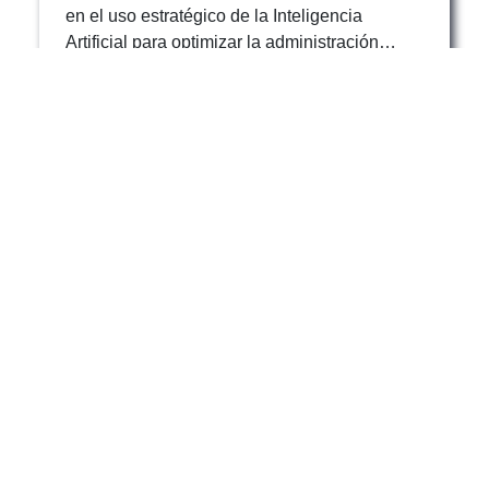
en el uso estratégico de la Inteligencia
Artificial para optimizar la administración
pública, fortalecer la transparencia y elevar
los niveles de eficiencia en la prestación de
servicios públicos.
120
12