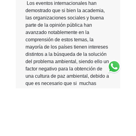
Los eventos internacionales han
demostrado que si bien la academia,
las organizaciones sociales y buena
parte de la opinión pública han
avanzado notablemente en la
comprensión de estos temas, la
mayoría de los países tienen intereses
distintos a la búsqueda de la solución
del problema ambiental, siendo ello un
factor negativo para la obtención de
una cultura de paz ambiental, debido a
que es necesario que si muchas
personas hacen pequeños esfuerzos,
estos se suman para generar un
cambio positivo a gran escala, por ello,
lo principal es empezar en beneficio
del ambiente y consolidación de la paz
y de esta manera se protege el planeta
para las generaciones futuras